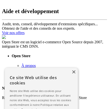
Aide et développement
Audit, tests, conseil, développement d'extensions spécifiques...
Obtenez de l'aide et des conseils de nos experts.
Voir nos offres
Open Store est un logiciel e-commerce Open Source depuis 2007,
intégrant le CMS DNN.
Open Store
À propos
Contact / Support
×
Soutenir le projet
Ce site Web utilise des
Mentions légales
cookies
Newsletter
Notre site Web utilise des cookies pour
améliorer l\'expérience utilisateur. En utilisant
Restez informés des dernières nouveautés d'Open Store
notre site Web, vous acceptez tous les cookies
conformément à notre Politique relative aux